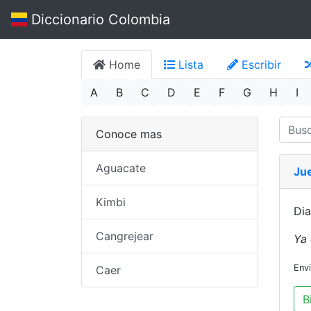
Diccionario Colombia
Home
Lista
Escribir
A
B
C
D
E
F
G
H
I
Conoce mas
Aguacate
Ju
Kimbi
Dia
Cangrejear
Ya 
Env
Caer
B