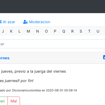
Al azar
Moderacion
J
K
L
M
N
O
P
Q
R
S
T
U
ernes
 jueves, previo a la juerga del viernes
es juernes!! por fin!
iado por Diccionariocolombia en 2020-08-01 05:06:14
ien
Mal