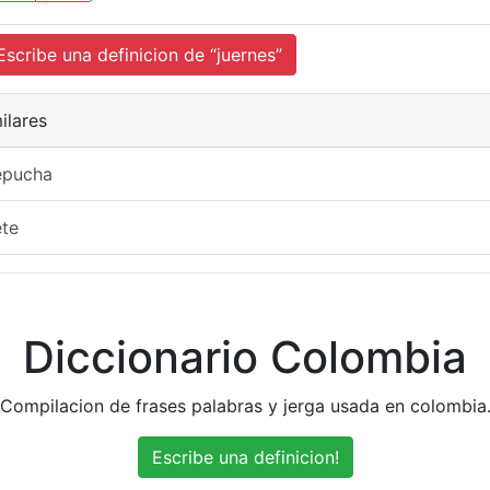
cribe una definicion de “juernes”
ilares
epucha
ete
Diccionario Colombia
Compilacion de frases palabras y jerga usada en colombia
Escribe una definicion!