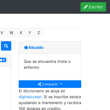
Escribir
V
W
X
Y
Z
Alicaído
8
Que se encuentra triste o
enfermo
Compartir
El diccionario se aloja en
digitalocean.
Si se inscribe estara
ayudando a mantenerlo y recibira
100 dolares en credito.