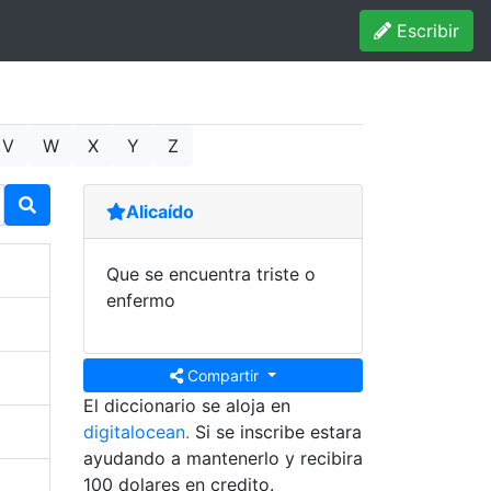
Escribir
V
W
X
Y
Z
Alicaído
Que se encuentra triste o
enfermo
Compartir
El diccionario se aloja en
digitalocean.
Si se inscribe estara
ayudando a mantenerlo y recibira
100 dolares en credito.