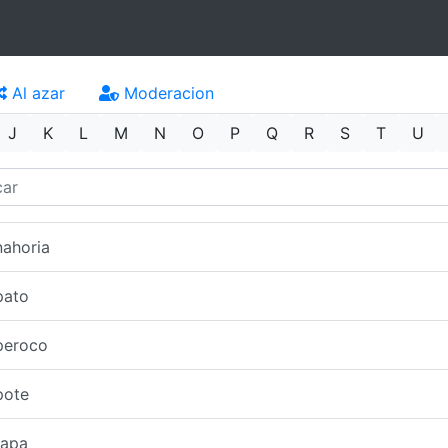
Al azar
Moderacion
J
K
L
M
N
O
P
Q
R
S
T
U
ahoria
pato
peroco
pote
rapa