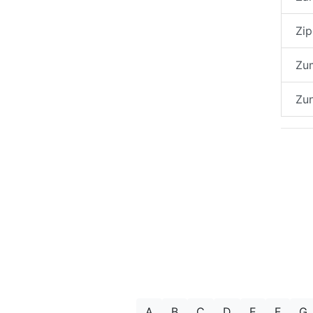
Zip
Zu
Zu
A
B
C
D
E
F
G