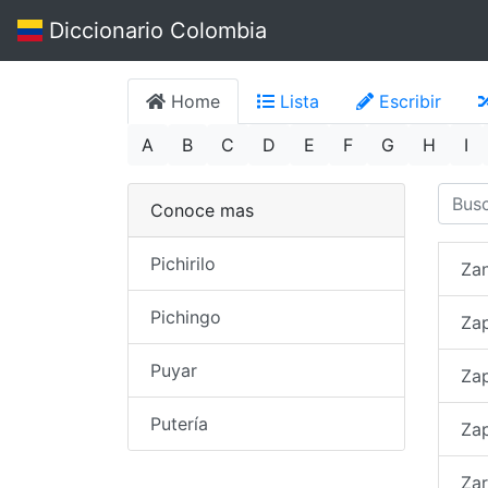
Diccionario Colombia
Home
Lista
Escribir
A
B
C
D
E
F
G
H
I
Conoce mas
Pichirilo
Zan
Pichingo
Za
Puyar
Za
Putería
Za
Za