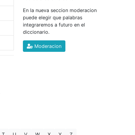
En la nueva seccion moderacion
puede elegir que palabras
integraremos a futuro en el
diccionario.
Moderacion
.
T
U
V
W
X
Y
Z