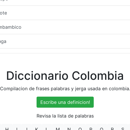
ote
mbambico
nga
Diccionario Colombia
Compilacion de frases palabras y jerga usada en colombia
Escribe una definicion!
Revisa la lista de palabras
H
I
J
K
L
M
N
O
P
Q
R
S