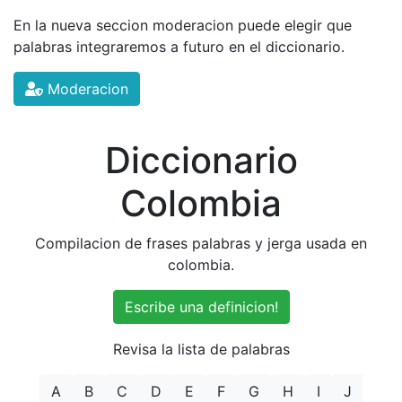
En la nueva seccion moderacion puede elegir que
palabras integraremos a futuro en el diccionario.
Moderacion
Diccionario
Colombia
Compilacion de frases palabras y jerga usada en
colombia.
Escribe una definicion!
Revisa la lista de palabras
A
B
C
D
E
F
G
H
I
J