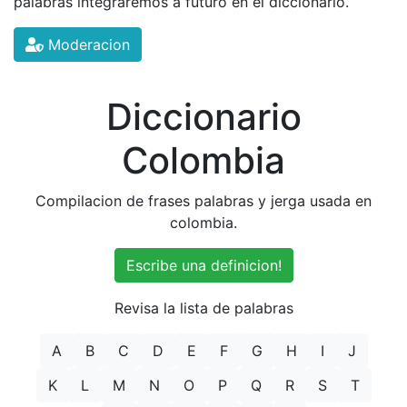
palabras integraremos a futuro en el diccionario.
Moderacion
Diccionario
Colombia
Compilacion de frases palabras y jerga usada en
colombia.
Escribe una definicion!
Revisa la lista de palabras
A
B
C
D
E
F
G
H
I
J
K
L
M
N
O
P
Q
R
S
T