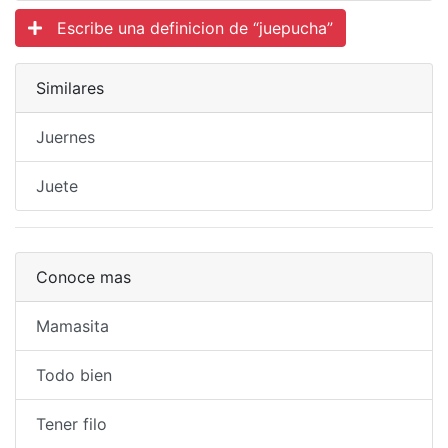
Escribe una definicion de “juepucha”
Similares
Juernes
Juete
Conoce mas
Mamasita
Todo bien
Tener filo