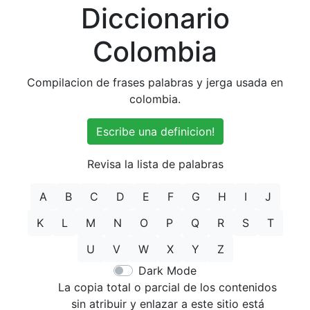
Diccionario
Colombia
Compilacion de frases palabras y jerga usada en
colombia.
Escribe una definicion!
Revisa la lista de palabras
A
B
C
D
E
F
G
H
I
J
K
L
M
N
O
P
Q
R
S
T
U
V
W
X
Y
Z
Dark Mode
La copia total o parcial de los contenidos
sin atribuir y enlazar a este sitio está