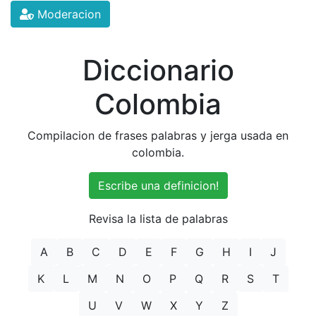
Moderacion
Diccionario
Colombia
Compilacion de frases palabras y jerga usada en
colombia.
Escribe una definicion!
Revisa la lista de palabras
A
B
C
D
E
F
G
H
I
J
K
L
M
N
O
P
Q
R
S
T
U
V
W
X
Y
Z