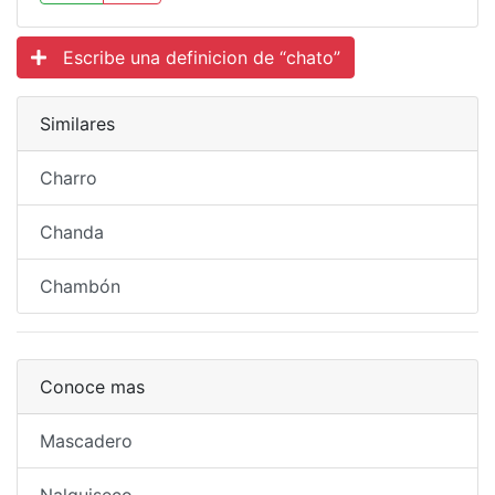
Escribe una definicion de “chato”
Similares
Charro
Chanda
Chambón
Conoce mas
Mascadero