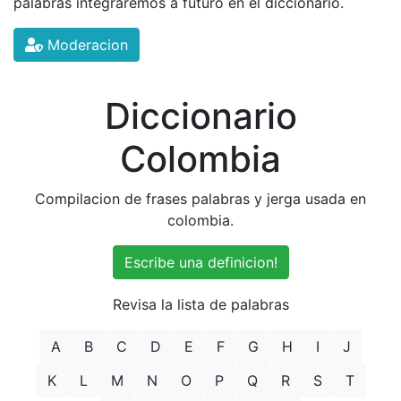
palabras integraremos a futuro en el diccionario.
Moderacion
Diccionario
Colombia
Compilacion de frases palabras y jerga usada en
colombia.
Escribe una definicion!
Revisa la lista de palabras
A
B
C
D
E
F
G
H
I
J
K
L
M
N
O
P
Q
R
S
T