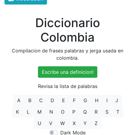
Diccionario
Colombia
Compilacion de frases palabras y jerga usada en
colombia.
Escribe una definicion!
Revisa la lista de palabras
A
B
C
D
E
F
G
H
I
J
K
L
M
N
O
P
Q
R
S
T
U
V
W
X
Y
Z
Dark Mode