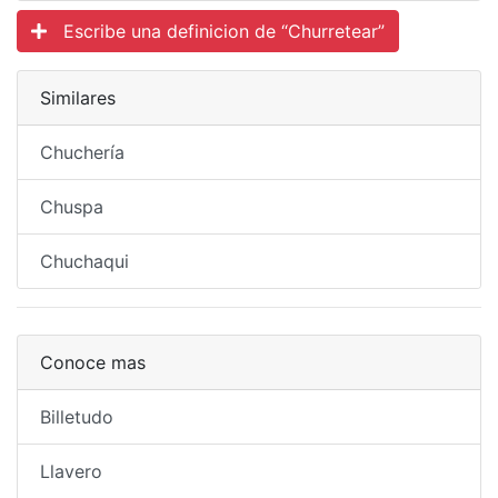
Escribe una definicion de “Churretear”
Similares
Chuchería
Chuspa
Chuchaqui
Conoce mas
Billetudo
Llavero