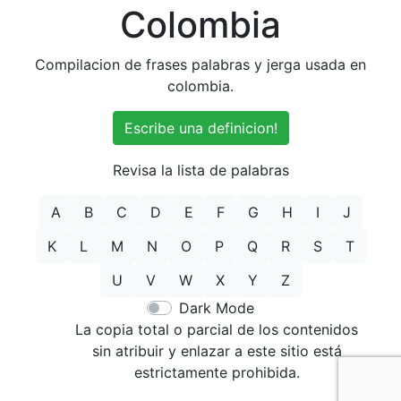
Colombia
Compilacion de frases palabras y jerga usada en
colombia.
Escribe una definicion!
Revisa la lista de palabras
A
B
C
D
E
F
G
H
I
J
K
L
M
N
O
P
Q
R
S
T
U
V
W
X
Y
Z
Dark Mode
La copia total o parcial de los contenidos
sin atribuir y enlazar a este sitio está
estrictamente prohibida.