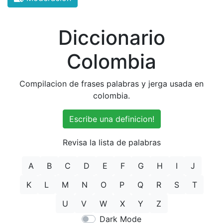
Diccionario
Colombia
Compilacion de frases palabras y jerga usada en
colombia.
Escribe una definicion!
Revisa la lista de palabras
A
B
C
D
E
F
G
H
I
J
K
L
M
N
O
P
Q
R
S
T
U
V
W
X
Y
Z
Dark Mode