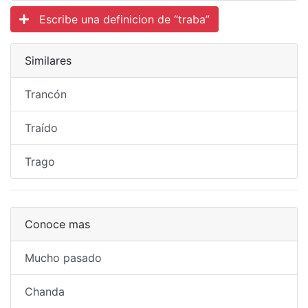
Escribe una definicion de “traba”
Similares
Trancón
Traído
Trago
Conoce mas
Mucho pasado
Chanda