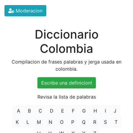
Moderacion
Diccionario
Colombia
Compilacion de frases palabras y jerga usada en
colombia.
Escribe una definicion!
Revisa la lista de palabras
A
B
C
D
E
F
G
H
I
J
K
L
M
N
O
P
Q
R
S
T