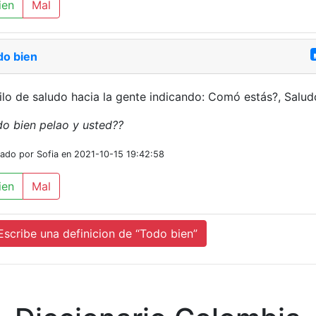
ien
Mal
do bien
ilo de saludo hacia la gente indicando: Comó estás?, Salud
o bien pelao y usted??
iado por Sofia en 2021-10-15 19:42:58
ien
Mal
cribe una definicion de “Todo bien”