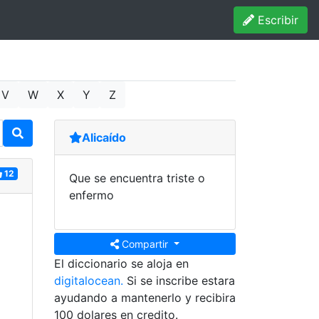
Escribir
V
W
X
Y
Z
Alicaído
12
Que se encuentra triste o
enfermo
Compartir
El diccionario se aloja en
digitalocean.
Si se inscribe estara
ayudando a mantenerlo y recibira
100 dolares en credito.