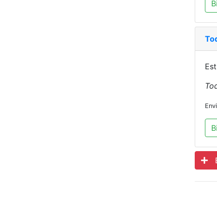
B
To
Est
Tod
Env
B
Es