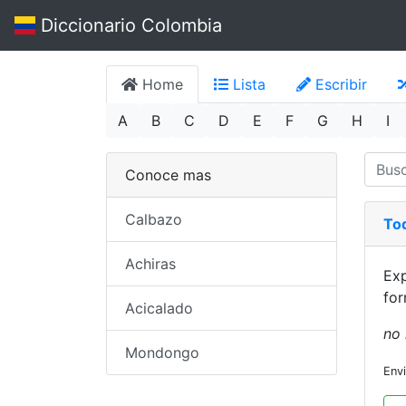
Diccionario Colombia
Home
Lista
Escribir
A
B
C
D
E
F
G
H
I
Conoce mas
Calbazo
To
Achiras
Exp
for
Acicalado
no 
Mondongo
Env