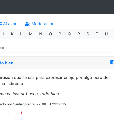
Al azar
Moderacion
J
K
L
M
N
O
P
Q
R
S
T
U
do bien
resión que se usa para expresar enojo por algo pero de
ma indirecta
me va invitar bueno, todo bien
iado por Santiago en 2022-08-01 22:56:15