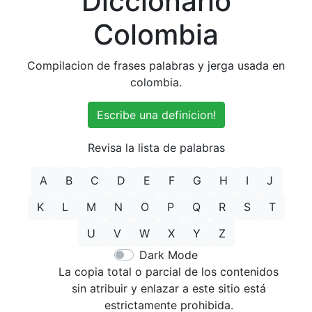
Diccionario
Colombia
Compilacion de frases palabras y jerga usada en
colombia.
Escribe una definicion!
Revisa la lista de palabras
A
B
C
D
E
F
G
H
I
J
K
L
M
N
O
P
Q
R
S
T
U
V
W
X
Y
Z
Dark Mode
La copia total o parcial de los contenidos
sin atribuir y enlazar a este sitio está
estrictamente prohibida.