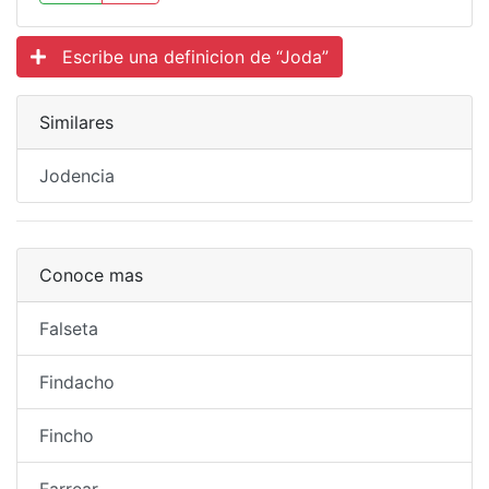
Escribe una definicion de “Joda”
Similares
Jodencia
Conoce mas
Falseta
Findacho
Fincho