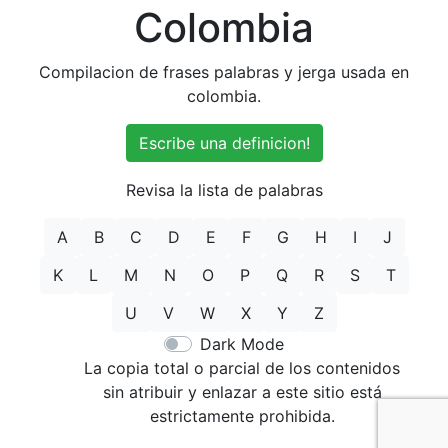
Colombia
Compilacion de frases palabras y jerga usada en
colombia.
Escribe una definicion!
Revisa la lista de palabras
A
B
C
D
E
F
G
H
I
J
K
L
M
N
O
P
Q
R
S
T
U
V
W
X
Y
Z
Dark Mode
La copia total o parcial de los contenidos
sin atribuir y enlazar a este sitio está
estrictamente prohibida.