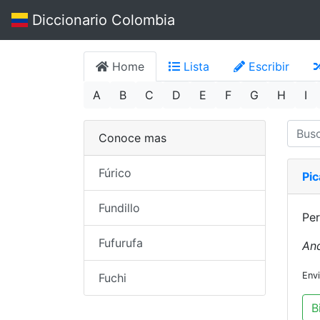
Diccionario Colombia
Home
Lista
Escribir
A
B
C
D
E
F
G
H
I
Conoce mas
Fúrico
Pi
Fundillo
Pe
Fufurufa
An
Env
Fuchi
B