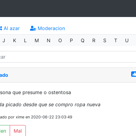
Al azar
Moderacion
J
K
L
M
N
O
P
Q
R
S
T
U
cado
rsona que presume o ostentosa
da picado desde que se compro ropa nueva
iado por xime en 2020-06-22 23:03:49
ien
Mal