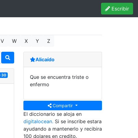
Escribir
V
W
X
Y
Z
Alicaído
30
Que se encuentra triste o
enfermo
Compartir
El diccionario se aloja en
digitalocean.
Si se inscribe estara
ayudando a mantenerlo y recibira
100 dolares en credito.