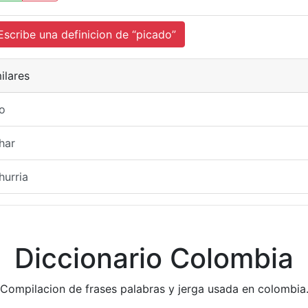
cribe una definicion de “picado”
ilares
o
har
hurria
Diccionario Colombia
Compilacion de frases palabras y jerga usada en colombia