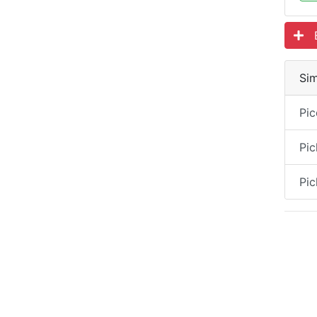
Es
Sim
Pic
Pic
Pic