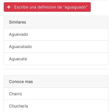
Escribe una definicion de “aguaguado”
Similares
Aguevado
Aguacatado
Aguacate
Conoce mas
Charro
Chuchería