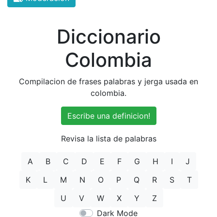
Diccionario
Colombia
Compilacion de frases palabras y jerga usada en
colombia.
Escribe una definicion!
Revisa la lista de palabras
A
B
C
D
E
F
G
H
I
J
K
L
M
N
O
P
Q
R
S
T
U
V
W
X
Y
Z
Dark Mode