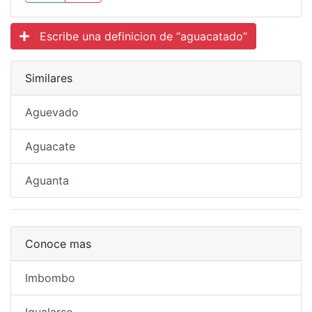
Escribe una definicion de “aguacatado”
Similares
Aguevado
Aguacate
Aguanta
Conoce mas
Imbombo