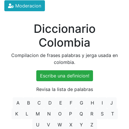
Moderacion
Diccionario
Colombia
Compilacion de frases palabras y jerga usada en
colombia.
Escribe una definicion!
Revisa la lista de palabras
A
B
C
D
E
F
G
H
I
J
K
L
M
N
O
P
Q
R
S
T
U
V
W
X
Y
Z