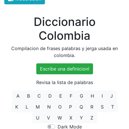
Diccionario
Colombia
Compilacion de frases palabras y jerga usada en
colombia.
Escribe una definicion!
Revisa la lista de palabras
A
B
C
D
E
F
G
H
I
J
K
L
M
N
O
P
Q
R
S
T
U
V
W
X
Y
Z
Dark Mode