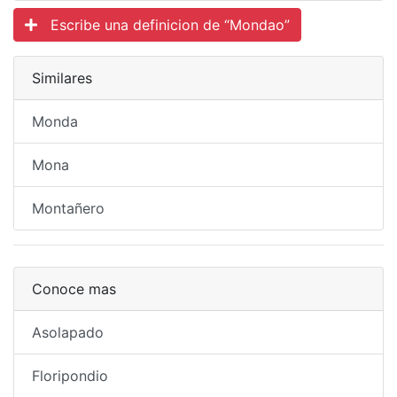
Escribe una definicion de “Mondao”
Similares
Monda
Mona
Montañero
Conoce mas
Asolapado
Floripondio