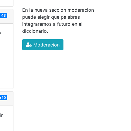
En la nueva seccion moderacion
48
puede elegir que palabras
integraremos a futuro en el
diccionario.
y
Moderacion
10
in