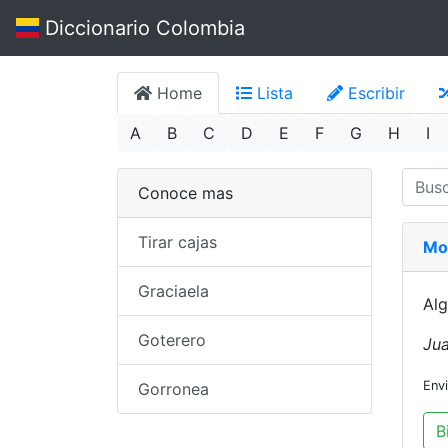
Diccionario Colombia
Home
Lista
Escribir
A
B
C
D
E
F
G
H
I
Conoce mas
Tirar cajas
Mo
Graciaela
Alg
Goterero
Jua
Env
Gorronea
B