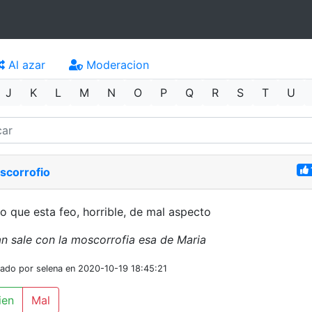
Al azar
Moderacion
J
K
L
M
N
O
P
Q
R
S
T
U
scorrofio
o que esta feo, horrible, de mal aspecto
n sale con la moscorrofia esa de Maria
iado por selena en 2020-10-19 18:45:21
ien
Mal