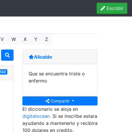
Escribir
V
W
X
Y
Z
Alicaído
132
Que se encuentra triste o
enfermo
Compartir
El diccionario se aloja en
digitalocean.
Si se inscribe estara
ayudando a mantenerlo y recibira
100 dolares en credito.