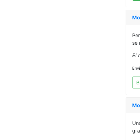
Mo
Per
se 
El 
Env
B
Mo
Una
gra