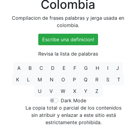
Colombia
Compilacion de frases palabras y jerga usada en
colombia.
Escribe una definicion!
Revisa la lista de palabras
A
B
C
D
E
F
G
H
I
J
K
L
M
N
O
P
Q
R
S
T
U
V
W
X
Y
Z
Dark Mode
La copia total o parcial de los contenidos
sin atribuir y enlazar a este sitio está
estrictamente prohibida.