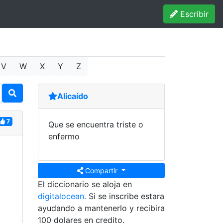
Escribir
V
W
X
Y
Z
Alicaído
7
Que se encuentra triste o
enfermo
Compartir
El diccionario se aloja en
digitalocean.
Si se inscribe estara
ayudando a mantenerlo y recibira
100 dolares en credito.