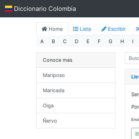
Diccionario Colombia
Home
Lista
Escribir
A
B
C
D
E
F
G
H
I
Conoce mas
Mariposo
Ll
Maricada
Sen
Oiga
Por
Env
Ñervo
B