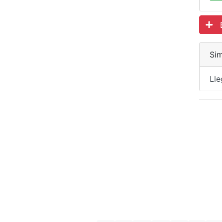
Es
Sim
Lle