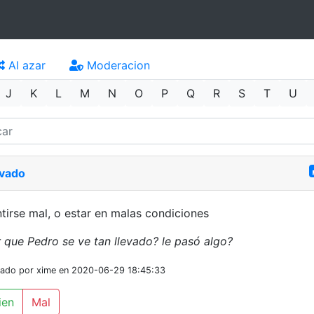
Al azar
Moderacion
J
K
L
M
N
O
P
Q
R
S
T
U
evado
tirse mal, o estar en malas condiciones
 que Pedro se ve tan llevado? le pasó algo?
iado por xime en 2020-06-29 18:45:33
ien
Mal