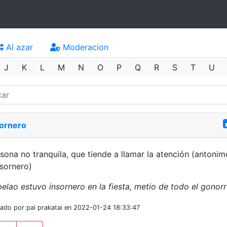
Al azar
Moderacion
J
K
L
M
N
O
P
Q
R
S
T
U
sornero
sona no tranquila, que tiende a llamar la atención (antonim
sornero)
pelao estuvo insornero en la fiesta, metio de todo el gonor
iado por pai prakatai en 2022-01-24 18:33:47