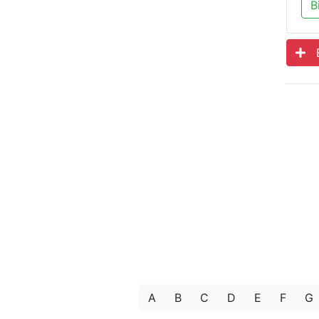
B
Es
A
B
C
D
E
F
G