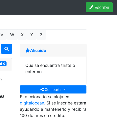
Escribir
V
W
X
Y
Z
Alicaído
0
Que se encuentra triste o
enfermo
o
Compartir
rea
El diccionario se aloja en
digitalocean.
Si se inscribe estara
ayudando a mantenerlo y recibira
100 dolares en credito.