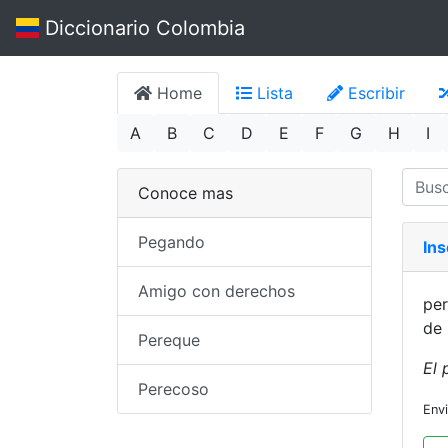
Diccionario Colombia
Home
Lista
Escribir
A
B
C
D
E
F
G
H
I
Conoce mas
Pegando
In
Amigo con derechos
per
de 
Pereque
El 
Perecoso
Env