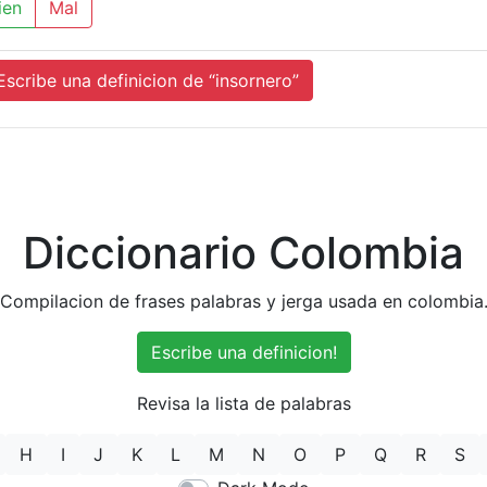
ien
Mal
cribe una definicion de “insornero”
Diccionario Colombia
Compilacion de frases palabras y jerga usada en colombia
Escribe una definicion!
Revisa la lista de palabras
H
I
J
K
L
M
N
O
P
Q
R
S