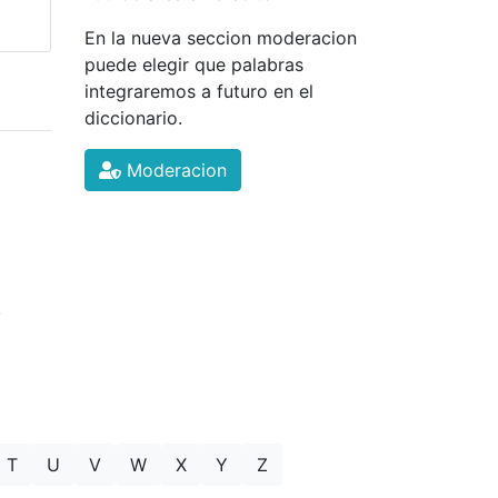
En la nueva seccion moderacion
puede elegir que palabras
integraremos a futuro en el
diccionario.
Moderacion
.
T
U
V
W
X
Y
Z