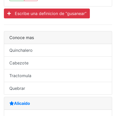
Escribe una definicion de “gusanear”
Conoce mas
Quinchalero
Cabezote
Tractomula
Quebrar
Alicaído