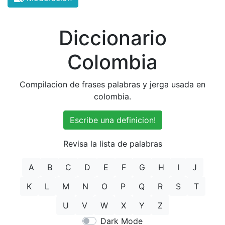
Diccionario
Colombia
Compilacion de frases palabras y jerga usada en
colombia.
Escribe una definicion!
Revisa la lista de palabras
A
B
C
D
E
F
G
H
I
J
K
L
M
N
O
P
Q
R
S
T
U
V
W
X
Y
Z
Dark Mode