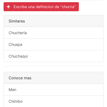
Escribe una definicion de “churria”
Similares
Chuchería
Chuspa
Chuchaqui
Conoce mas
Man
Chimbo