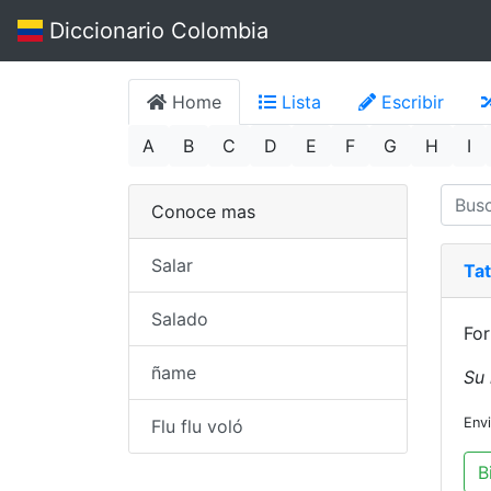
Diccionario Colombia
Home
Lista
Escribir
A
B
C
D
E
F
G
H
I
Conoce mas
Salar
Ta
Salado
For
ñame
Su 
Env
Flu flu voló
B