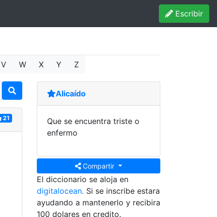
Escribir
V
W
X
Y
Z
Alicaído
21
Que se encuentra triste o
enfermo
Compartir
El diccionario se aloja en
digitalocean.
Si se inscribe estara
ayudando a mantenerlo y recibira
100 dolares en credito.