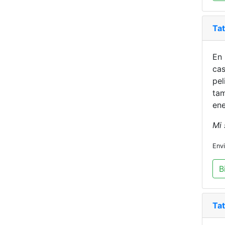
Ta
En 
cas
pel
tam
ene
Mi 
Env
B
Ta