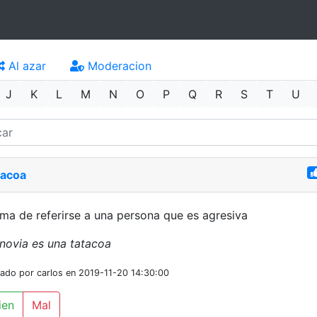
Al azar
Moderacion
J
K
L
M
N
O
P
Q
R
S
T
U
tacoa
ma de referirse a una persona que es agresiva
novia es una tatacoa
iado por carlos en 2019-11-20 14:30:00
ien
Mal