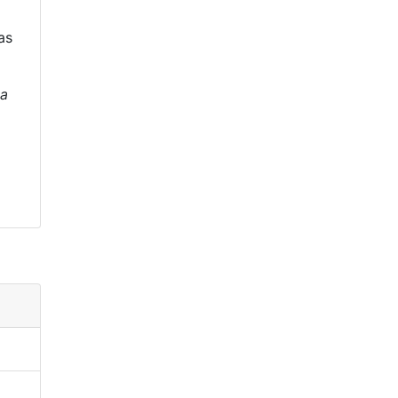
as
 a