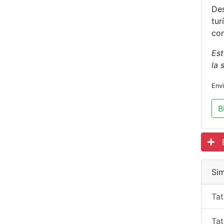
Des
tur
con
Est
la 
Env
B
Es
Sim
Ta
Tat