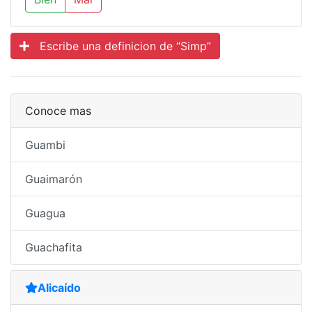
Escribe una definicion de “Simp”
Conoce mas
Guambi
Guaimarón
Guagua
Guachafita
Alicaído