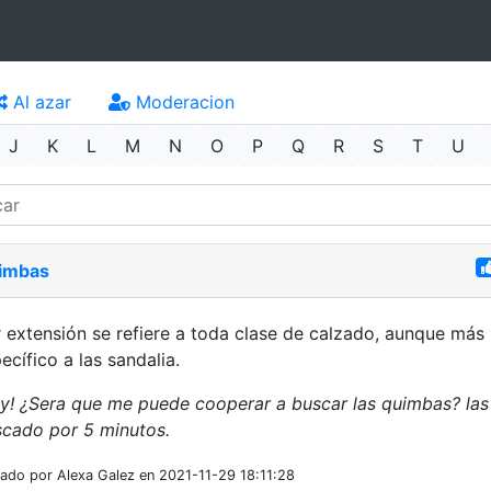
Al azar
Moderacion
J
K
L
M
N
O
P
Q
R
S
T
U
imbas
 extensión se refiere a toda clase de calzado, aunque más
ecífico a las sandalia.
y! ¿Sera que me puede cooperar a buscar las quimbas? las
cado por 5 minutos.
iado por Alexa Galez en 2021-11-29 18:11:28