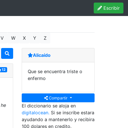
Escribir
V
W
X
Y
Z
Alicaído
12
Que se encuentra triste o
enfermo
Compartir
 he
El diccionario se aloja en
digitalocean.
Si se inscribe estara
ayudando a mantenerlo y recibira
100 dolares en credito.