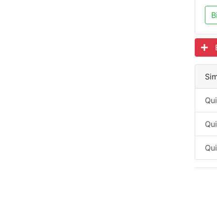
B
Es
Sim
Qu
Qu
Qui