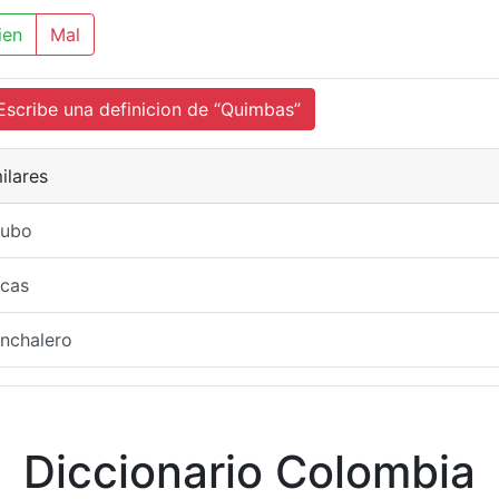
ien
Mal
cribe una definicion de “Quimbas”
ilares
iubo
icas
nchalero
Diccionario Colombia