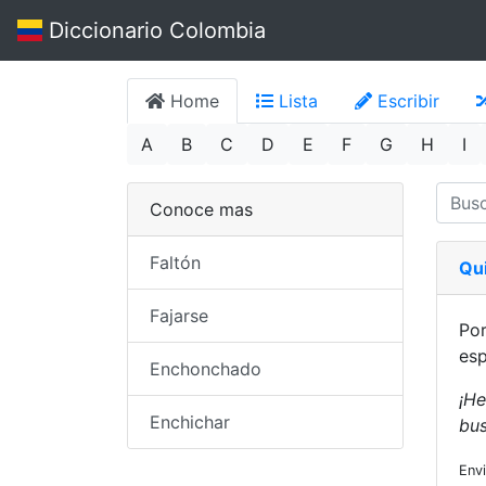
Diccionario Colombia
Home
Lista
Escribir
A
B
C
D
E
F
G
H
I
Conoce mas
Faltón
Qu
Fajarse
Por
esp
Enchonchado
¡He
Enchichar
bus
Env