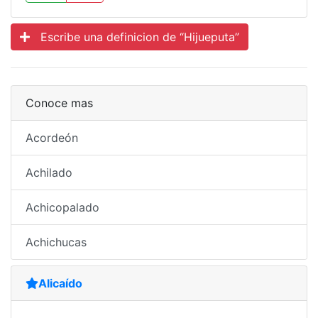
Escribe una definicion de “Hijueputa”
Conoce mas
Acordeón
Achilado
Achicopalado
Achichucas
Alicaído