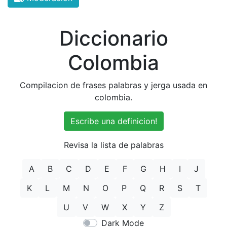
Diccionario
Colombia
Compilacion de frases palabras y jerga usada en
colombia.
Escribe una definicion!
Revisa la lista de palabras
A
B
C
D
E
F
G
H
I
J
K
L
M
N
O
P
Q
R
S
T
U
V
W
X
Y
Z
Dark Mode