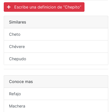
Escribe una definicion de “Chepito”
Similares
Cheto
Chévere
Chepudo
Conoce mas
Refajo
Machera