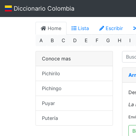
Diccionario Colombia
Home
Lista
Escribir
A
B
C
D
E
F
G
H
I
Conoce mas
Pichirilo
Ar
Pichingo
Des
Puyar
La 
Env
Putería
B