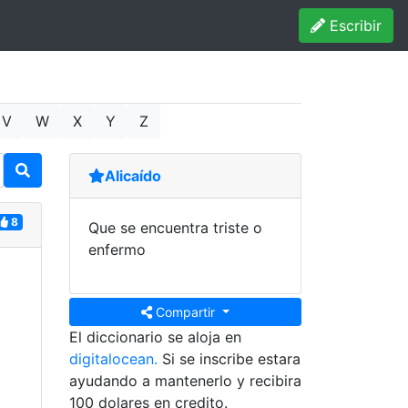
Escribir
V
W
X
Y
Z
Alicaído
8
Que se encuentra triste o
enfermo
Compartir
El diccionario se aloja en
digitalocean.
Si se inscribe estara
ayudando a mantenerlo y recibira
100 dolares en credito.