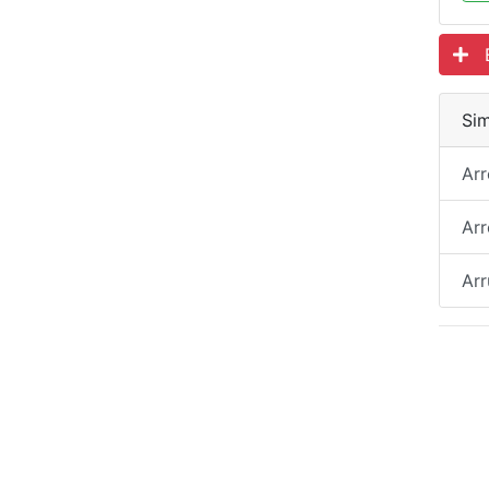
Es
Sim
Ar
Ar
Arr