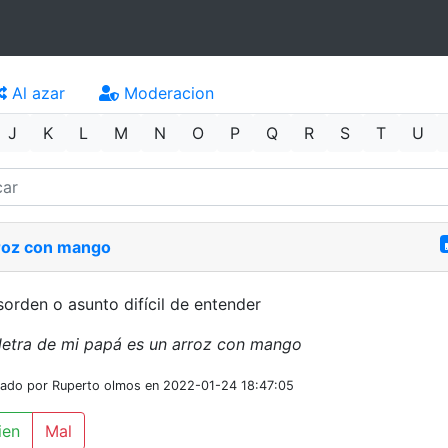
Al azar
Moderacion
J
K
L
M
N
O
P
Q
R
S
T
U
roz con mango
orden o asunto difícil de entender
letra de mi papá es un arroz con mango
iado por Ruperto olmos en 2022-01-24 18:47:05
ien
Mal