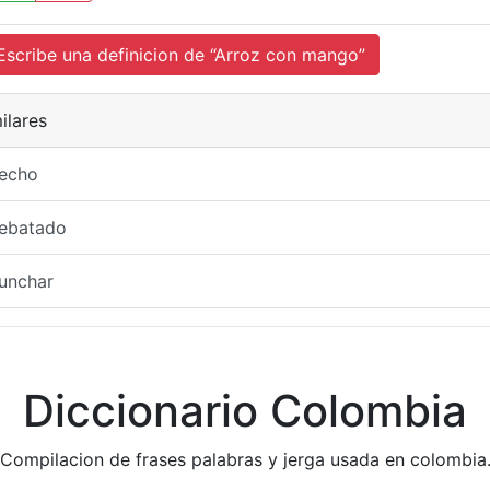
cribe una definicion de “Arroz con mango”
ilares
recho
rebatado
unchar
Diccionario Colombia
Compilacion de frases palabras y jerga usada en colombia