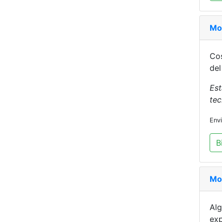
Mo
Cos
del
Est
tec
Env
B
Mo
Alg
exp