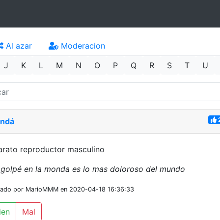
Al azar
Moderacion
J
K
L
M
N
O
P
Q
R
S
T
U
ndá
rato reproductor masculino
golpé en la monda es lo mas doloroso del mundo
iado por MarioMMM en 2020-04-18 16:36:33
ien
Mal