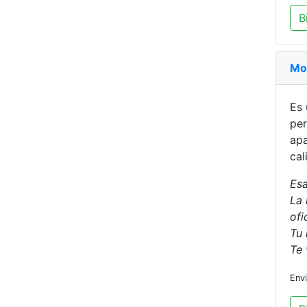
B
Mo
Es 
per
apa
cal
Esa
La 
ofi
Tu 
Te 
Env