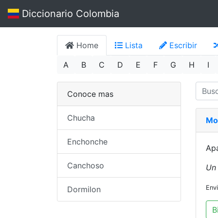
Diccionario Colombia
Home
Lista
Escribir
A
B
C
D
E
F
G
H
I
Conoce mas
Chucha
Mo
Enchonche
Apa
Canchoso
Un 
Env
Dormilon
B