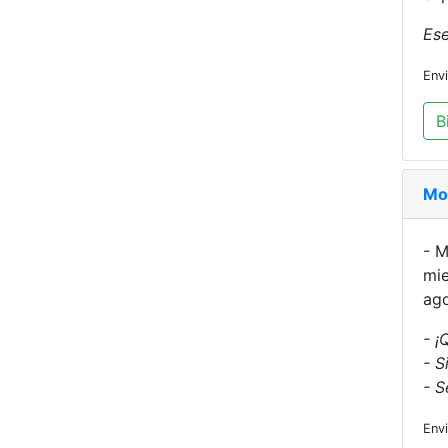
Ese
Env
B
Mo
- M
mie
ago
- ¡
- S
- S
Env