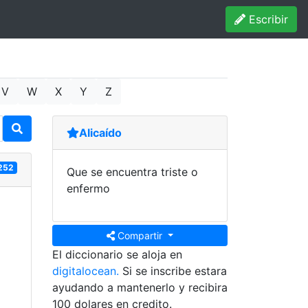
Escribir
V
W
X
Y
Z
Alicaído
252
Que se encuentra triste o
enfermo
Compartir
El diccionario se aloja en
digitalocean.
Si se inscribe estara
ayudando a mantenerlo y recibira
100 dolares en credito.