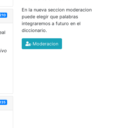
En la nueva seccion moderacion
210
puede elegir que palabras
integraremos a futuro en el
diccionario.
eal
Moderacion
tivo
135