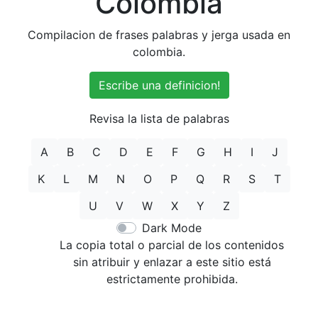
Colombia
Compilacion de frases palabras y jerga usada en
colombia.
Escribe una definicion!
Revisa la lista de palabras
A
B
C
D
E
F
G
H
I
J
K
L
M
N
O
P
Q
R
S
T
U
V
W
X
Y
Z
Dark Mode
La copia total o parcial de los contenidos
sin atribuir y enlazar a este sitio está
estrictamente prohibida.