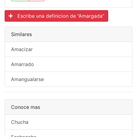
Escribe una definicion de “Amargada”
Similares
Amacizar
Amarrado
Amangualarse
Conoce mas
Chucha