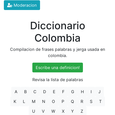
Moderacion
Diccionario
Colombia
Compilacion de frases palabras y jerga usada en
colombia.
Escribe una definicion!
Revisa la lista de palabras
A
B
C
D
E
F
G
H
I
J
K
L
M
N
O
P
Q
R
S
T
U
V
W
X
Y
Z