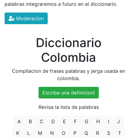
palabras integraremos a futuro en el diccionario.
Moderacion
Diccionario
Colombia
Compilacion de frases palabras y jerga usada en
colombia.
Escribe una definicion!
Revisa la lista de palabras
A
B
C
D
E
F
G
H
I
J
K
L
M
N
O
P
Q
R
S
T