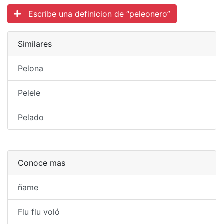
Escribe una definicion de “peleonero”
Similares
Pelona
Pelele
Pelado
Conoce mas
ñame
Flu flu voló