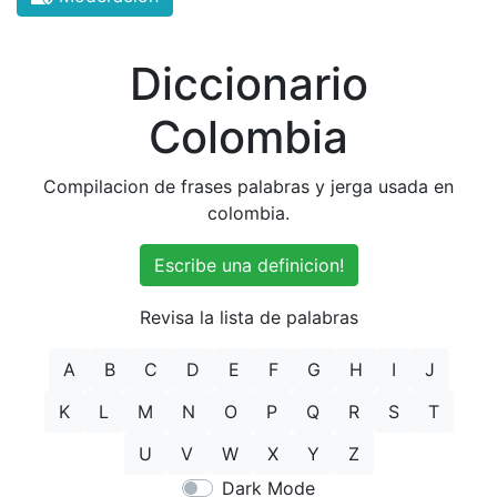
Diccionario
Colombia
Compilacion de frases palabras y jerga usada en
colombia.
Escribe una definicion!
Revisa la lista de palabras
A
B
C
D
E
F
G
H
I
J
K
L
M
N
O
P
Q
R
S
T
U
V
W
X
Y
Z
Dark Mode