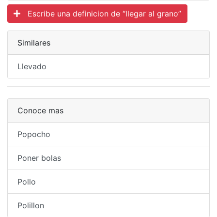
Escribe una definicion de “llegar al grano”
Similares
Llevado
Conoce mas
Popocho
Poner bolas
Pollo
Polillon