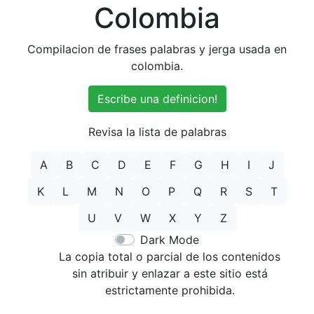
Colombia
Compilacion de frases palabras y jerga usada en
colombia.
Escribe una definicion!
Revisa la lista de palabras
A
B
C
D
E
F
G
H
I
J
K
L
M
N
O
P
Q
R
S
T
U
V
W
X
Y
Z
Dark Mode
La copia total o parcial de los contenidos
sin atribuir y enlazar a este sitio está
estrictamente prohibida.