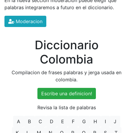
En la nueva seccion moderacion puede elegir que
palabras integraremos a futuro en el diccionario.
Moderacion
Diccionario
Colombia
Compilacion de frases palabras y jerga usada en
colombia.
Escribe una definicion!
Revisa la lista de palabras
A
B
C
D
E
F
G
H
I
J
K
L
M
N
O
P
Q
R
S
T