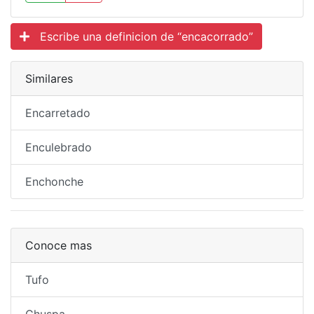
Escribe una definicion de “encacorrado”
Similares
Encarretado
Enculebrado
Enchonche
Conoce mas
Tufo