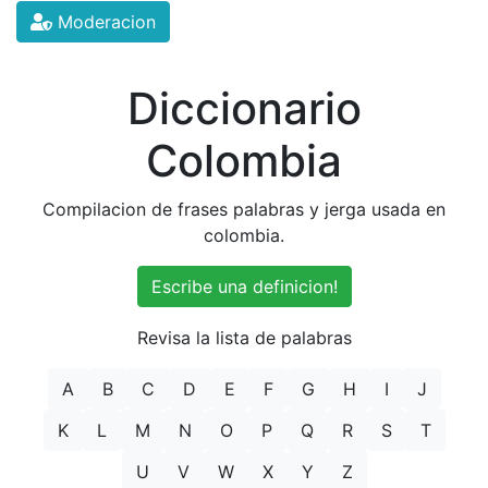
Moderacion
Diccionario
Colombia
Compilacion de frases palabras y jerga usada en
colombia.
Escribe una definicion!
Revisa la lista de palabras
A
B
C
D
E
F
G
H
I
J
K
L
M
N
O
P
Q
R
S
T
U
V
W
X
Y
Z