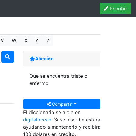
Escribir
V
W
X
Y
Z
Alicaído
Que se encuentra triste o
enfermo
Compartir
El diccionario se aloja en
digitalocean.
Si se inscribe estara
ayudando a mantenerlo y recibira
100 dolares en credito.