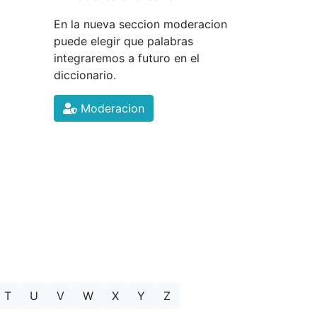
En la nueva seccion moderacion
puede elegir que palabras
integraremos a futuro en el
diccionario.
Moderacion
.
T
U
V
W
X
Y
Z