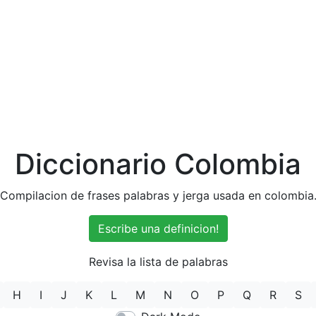
Diccionario Colombia
Compilacion de frases palabras y jerga usada en colombia
Escribe una definicion!
Revisa la lista de palabras
H
I
J
K
L
M
N
O
P
Q
R
S