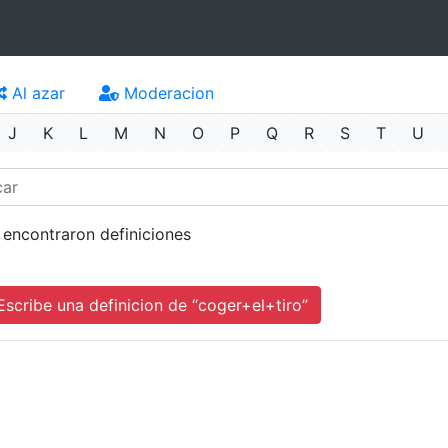
Al azar
Moderacion
J
K
L
M
N
O
P
Q
R
S
T
U
 encontraron definiciones
cribe una definicion de “coger+el+tiro”