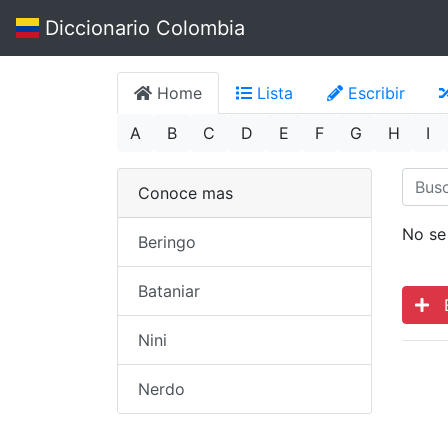
Diccionario Colombia
Home
Lista
Escribir
A
B
C
D
E
F
G
H
I
Conoce mas
No se
Beringo
Bataniar
Es
Nini
Nerdo