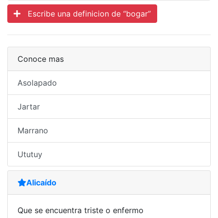
Escribe una definicion de “bogar”
Conoce mas
Asolapado
Jartar
Marrano
Ututuy
Alicaído
Que se encuentra triste o enfermo