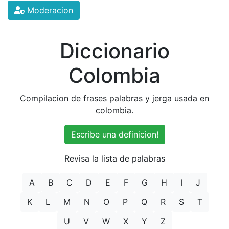
Moderacion
Diccionario
Colombia
Compilacion de frases palabras y jerga usada en
colombia.
Escribe una definicion!
Revisa la lista de palabras
A
B
C
D
E
F
G
H
I
J
K
L
M
N
O
P
Q
R
S
T
U
V
W
X
Y
Z