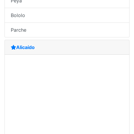
Peya
Bololo
Parche
Alicaído