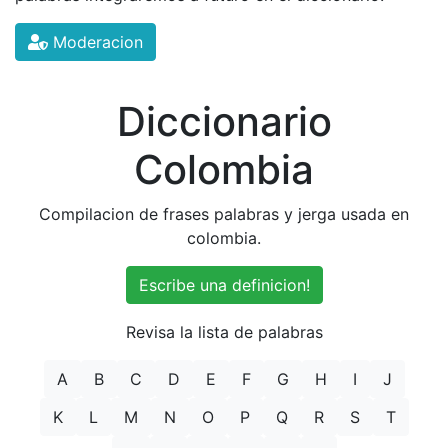
Moderacion
Diccionario
Colombia
Compilacion de frases palabras y jerga usada en
colombia.
Escribe una definicion!
Revisa la lista de palabras
A
B
C
D
E
F
G
H
I
J
K
L
M
N
O
P
Q
R
S
T