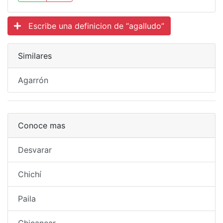
Escribe una definicion de “agalludo”
Similares
Agarrón
Conoce mas
Desvarar
Chichí
Paila