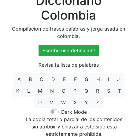
Diccionario
Colombia
Compilacion de frases palabras y jerga usada en
colombia.
Escribe una definicion!
Revisa la lista de palabras
A
B
C
D
E
F
G
H
I
J
K
L
M
N
O
P
Q
R
S
T
U
V
W
X
Y
Z
Dark Mode
La copia total o parcial de los contenidos
sin atribuir y enlazar a este sitio está
estrictamente prohibida.