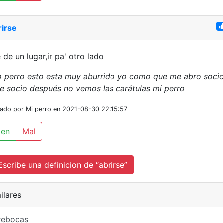
rirse
e de un lugar,ir pa' otro lado
 perro esto esta muy aburrido yo como que me abro soci
e socio después no vemos las carátulas mi perro
iado por Mi perro en 2021-08-30 22:15:57
ien
Mal
cribe una definicion de “abrirse”
ilares
rebocas