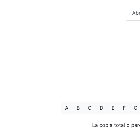
Abr
A
B
C
D
E
F
G
La copia total o par