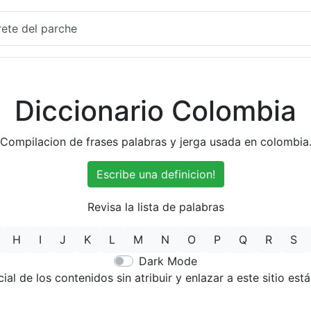
ete del parche
Diccionario Colombia
Compilacion de frases palabras y jerga usada en colombia
Escribe una definicion!
Revisa la lista de palabras
H
I
J
K
L
M
N
O
P
Q
R
S
Dark Mode
cial de los contenidos sin atribuir y enlazar a este sitio est