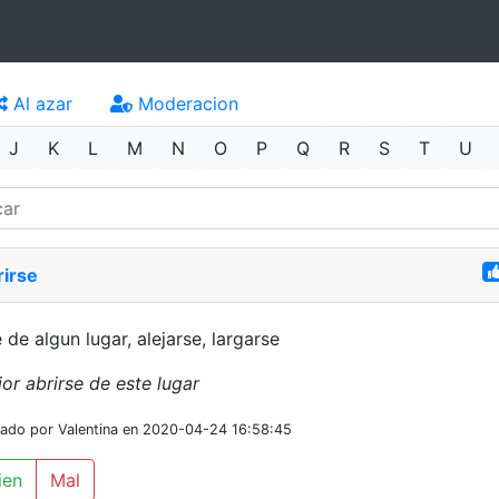
Al azar
Moderacion
J
K
L
M
N
O
P
Q
R
S
T
U
rirse
e de algun lugar, alejarse, largarse
or abrirse de este lugar
iado por Valentina en 2020-04-24 16:58:45
ien
Mal