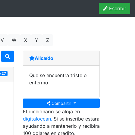
Escribir
V
W
X
Y
Z
Alicaído
27
Que se encuentra triste o
enfermo
Compartir
El diccionario se aloja en
digitalocean.
Si se inscribe estara
ayudando a mantenerlo y recibira
100 dolares en credito.