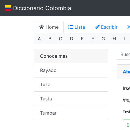
Diccionario Colombia
Home
Lista
Escribir
A
B
C
D
E
F
G
H
I
Conoce mas
Rayado
Ab
Tuza
Irs
Tusta
mej
Env
Tumbar
B