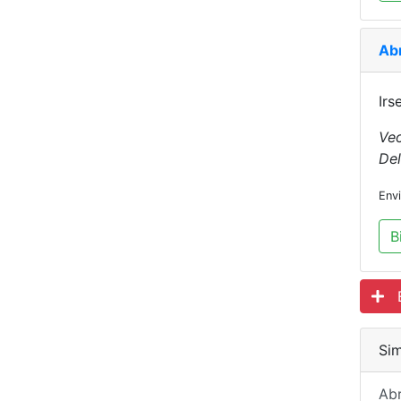
Ab
Irs
Veo
Del
Env
B
Es
Sim
Ab