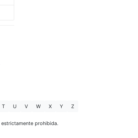
.
T
U
V
W
X
Y
Z
á estrictamente prohibida.