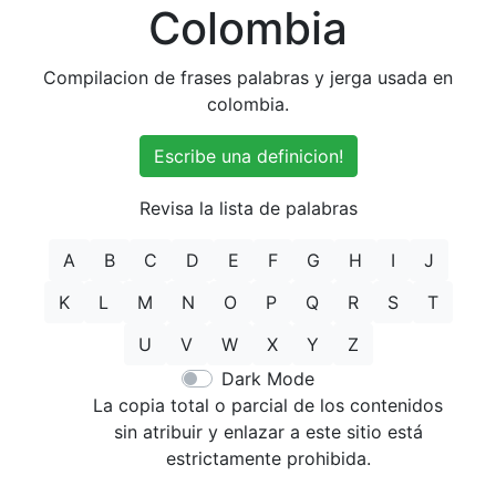
Colombia
Compilacion de frases palabras y jerga usada en
colombia.
Escribe una definicion!
Revisa la lista de palabras
A
B
C
D
E
F
G
H
I
J
K
L
M
N
O
P
Q
R
S
T
U
V
W
X
Y
Z
Dark Mode
La copia total o parcial de los contenidos
sin atribuir y enlazar a este sitio está
estrictamente prohibida.