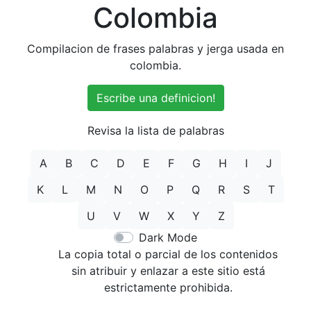
Colombia
Compilacion de frases palabras y jerga usada en
colombia.
Escribe una definicion!
Revisa la lista de palabras
A
B
C
D
E
F
G
H
I
J
K
L
M
N
O
P
Q
R
S
T
U
V
W
X
Y
Z
Dark Mode
La copia total o parcial de los contenidos
sin atribuir y enlazar a este sitio está
estrictamente prohibida.