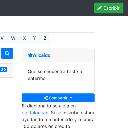
Escribir
V
W
X
Y
Z
Alicaído
20
Que se encuentra triste o
enfermo
Compartir
El diccionario se aloja en
digitalocean.
Si se inscribe estara
ayudando a mantenerlo y recibira
100 dolares en credito.