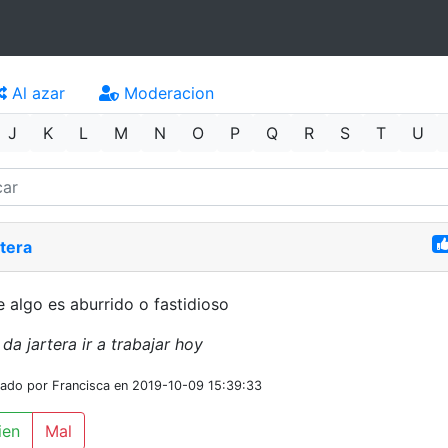
Al azar
Moderacion
J
K
L
M
N
O
P
Q
R
S
T
U
tera
 algo es aburrido o fastidioso
da jartera ir a trabajar hoy
iado por Francisca en 2019-10-09 15:39:33
ien
Mal