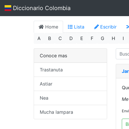
Diccionario Colombia
Home
Lista
Escribir
A
B
C
D
E
F
G
H
I
Conoce mas
Trastanuta
Jar
Astiar
Que
Nea
Me 
Env
Mucha lampara
B