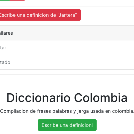
cribe una definicion de “Jartera”
ilares
tar
rtado
Diccionario Colombia
Compilacion de frases palabras y jerga usada en colombia
Escribe una definicion!