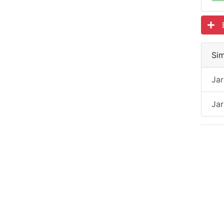
Es
Sim
Jar
Ja