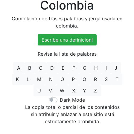
Colombia
Compilacion de frases palabras y jerga usada en
colombia.
Escribe una definicion!
Revisa la lista de palabras
A
B
C
D
E
F
G
H
I
J
K
L
M
N
O
P
Q
R
S
T
U
V
W
X
Y
Z
Dark Mode
La copia total o parcial de los contenidos
sin atribuir y enlazar a este sitio está
estrictamente prohibida.