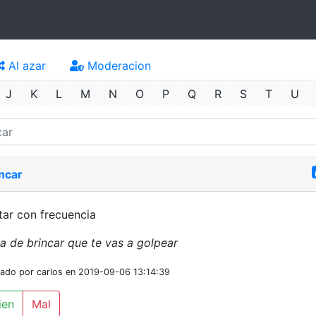
Al azar
Moderacion
J
K
L
M
N
O
P
Q
R
S
T
U
ncar
tar con frecuencia
a de brincar que te vas a golpear
iado por carlos en 2019-09-06 13:14:39
ien
Mal