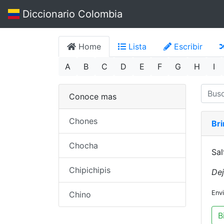
Diccionario Colombia
Home
Lista
Escribir
A
B
C
D
E
F
G
H
I
Conoce mas
Chones
Bri
Chocha
Sal
Chipichipis
Dej
Env
Chino
B