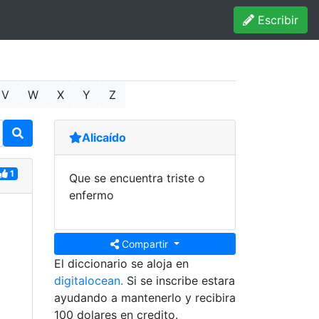
Escribir
V
W
X
Y
Z
Alicaído
1
Que se encuentra triste o
enfermo
Compartir
El diccionario se aloja en
digitalocean.
Si se inscribe estara
ayudando a mantenerlo y recibira
100 dolares en credito.