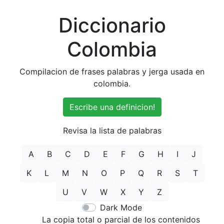
Diccionario
Colombia
Compilacion de frases palabras y jerga usada en
colombia.
Escribe una definicion!
Revisa la lista de palabras
A
B
C
D
E
F
G
H
I
J
K
L
M
N
O
P
Q
R
S
T
U
V
W
X
Y
Z
Dark Mode
La copia total o parcial de los contenidos