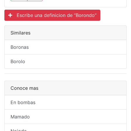
Escribe una definicion de “Borondo”
Similares
Boronas
Borolo
Conoce mas
En bombas
Mamado